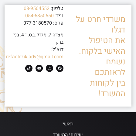
טלפון:
03-9504552
נייד:
054-6350650
משרדי חרט על
פקס: 077-3180570
דגלו
מצדה 7, מגדל ב.ס.ר 4, בני
את הטיפול
ברק
האישי בלקוח.
דוא"ל:
refaelczik.adv@gmail.com
נשמח
לראותכם
בין לקוחות
המשרד!
ראשי
שירותי המשרד