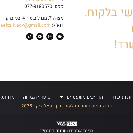
פקס: 077-3180570
י בלקוח.
מצדה 7, מגדל ב.ס.ר 4, בני ברק
דוא"ל:
faelczik.adv@gmail.com
רד!
ות המשרד
מדריכים משפטיים
סיפורי הצלחה
מן התק
כל הזכויות שמורות לעורך דין רפאל ציק | 2025
בניית אתרים ושיווק דיגיטלי