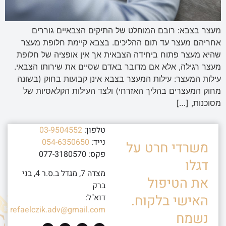
מעצר בצבא: רובם המוחלט של התיקים הצבאיים גוררים
אחריהם מעצר עד תום ההליכים. בצבא קיימת חלופת מעצר
שהיא מעצר פתוח ביחידה הצבאית אך אין אופציה של חלופת
מעצר רגילה, אלא אם מדובר באדם שסיים את שירותו הצבאי.
עילות המעצר: עילות המעצר בצבא אינן קבועות בחוק (בשונה
מחוק המעצרים בהליך האזרחי) ולצד העילות הקלאסיות של
מסוכנות, […]
טלפון:
03-9504552
נייד:
054-6350650
משרדי חרט על
פקס: 077-3180570
דגלו
מצדה 7, מגדל ב.ס.ר 4, בני
את הטיפול
ברק
האישי בלקוח.
דוא"ל:
refaelczik.adv@gmail.com
נשמח