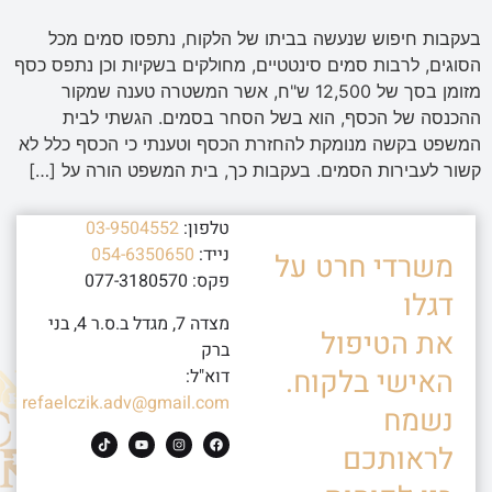
בעקבות חיפוש שנעשה בביתו של הלקוח, נתפסו סמים מכל
הסוגים, לרבות סמים סינטטיים, מחולקים בשקיות וכן נתפס כסף
מזומן בסך של 12,500 ש"ח, אשר המשטרה טענה שמקור
ההכנסה של הכסף, הוא בשל הסחר בסמים. הגשתי לבית
המשפט בקשה מנומקת להחזרת הכסף וטענתי כי הכסף כלל לא
קשור לעבירות הסמים. בעקבות כך, בית המשפט הורה על […]
טלפון:
03-9504552
נייד:
054-6350650
משרדי חרט על
פקס: 077-3180570
דגלו
מצדה 7, מגדל ב.ס.ר 4, בני
את הטיפול
ברק
האישי בלקוח.
דוא"ל:
refaelczik.adv@gmail.com
נשמח
לראותכם