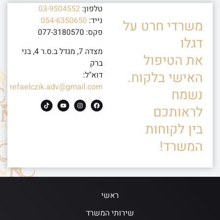
טלפון:
03-9504552
נייד:
054-6350650
משרדי חרט על
פקס: 077-3180570
דגלו
מצדה 7, מגדל ב.ס.ר 4, בני
את הטיפול
ברק
האישי בלקוח.
דוא"ל:
refaelczik.adv@gmail.com
נשמח
לראותכם
בין לקוחות
המשרד!
ראשי
שירותי המשרד