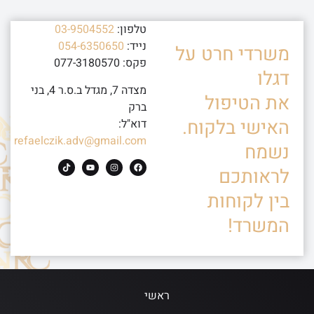
טלפון:
03-9504552
נייד:
054-6350650
משרדי חרט על
פקס: 077-3180570
דגלו
מצדה 7, מגדל ב.ס.ר 4, בני
את הטיפול
ברק
האישי בלקוח.
דוא"ל:
refaelczik.adv@gmail.com
נשמח
לראותכם
בין לקוחות
המשרד!
ראשי