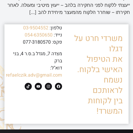
ייעצתי ללקוח לפני החקירה בלהב – ייעוץ מיטיבי ומעולה. לאחר
חקירתו – שוחרר הלקוח מהמעצר מיחידת להב […]
טלפון:
03-9504552
נייד:
054-6350650
משרדי חרט על
פקס: 077-3180570
דגלו
מצדה 7, מגדל ב.ס.ר 4, בני
את הטיפול
ברק
האישי בלקוח.
דוא"ל:
refaelczik.adv@gmail.com
נשמח
לראותכם
בין לקוחות
המשרד!