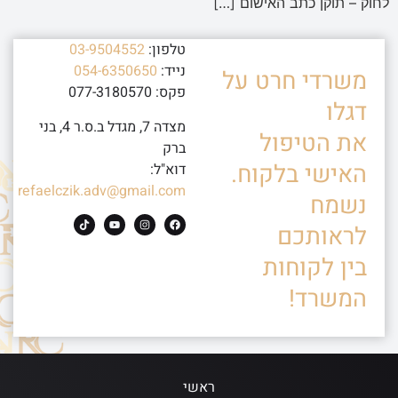
לחוק – תוקן כתב האישום […]
טלפון:
03-9504552
נייד:
054-6350650
משרדי חרט על
פקס: 077-3180570
דגלו
מצדה 7, מגדל ב.ס.ר 4, בני
את הטיפול
ברק
האישי בלקוח.
דוא"ל:
refaelczik.adv@gmail.com
נשמח
לראותכם
בין לקוחות
המשרד!
ראשי