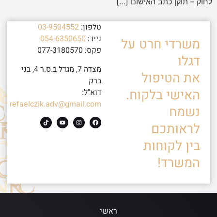
לחוק – תוקן כתב האישום […]
טלפון:
03-9504552
נייד:
054-6350650
משרדי חרט על
פקס: 077-3180570
דגלו
מצדה 7, מגדל ב.ס.ר 4, בני
את הטיפול
ברק
האישי בלקוח.
דוא"ל:
refaelczik.adv@gmail.com
נשמח
לראותכם
בין לקוחות
המשרד!
ראשי