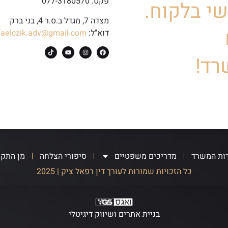
פקס: 077-3180570
י בלקוח.
מצדה 7, מגדל ב.ס.ר 4, בני ברק
דוא"ל:
faelczik.adv@gmail.com
רד!
ות המשרד
מדריכים משפטיים
סיפורי הצלחה
מן התק
כל הזכויות שמורות לעורך דין רפאל ציק | 2025
בניית אתרים ושיווק דיגיטלי