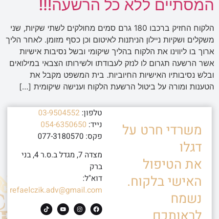
המסתיים ללא כל הרשעה!!!
הלקוח החזיק ברכבו 180 גרם סמים מחולקים לשתי שקיות, שני
משקלים ושקיות ניילון הניתנות לאיטום וכן כסף מזומן. לאחר הליך
ארוך בו ליווינו את הלקוח בהליך שיקומי ובשל נסיבות אישיות
אשר הרשעה תגרום לו לנזק לעבודתו ולשירותו הצבאי במילואים
ובלש נסיבותיו האישיות החיוביות. בית המשפט מקבל את
הטענות ומורה על ביטול הרשעת הלקוח וענישה שיקומית […]
טלפון:
03-9504552
נייד:
054-6350650
משרדי חרט על
פקס: 077-3180570
דגלו
מצדה 7, מגדל ב.ס.ר 4, בני
את הטיפול
ברק
האישי בלקוח.
דוא"ל:
refaelczik.adv@gmail.com
נשמח
לראותכם