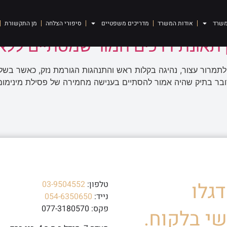
משרד
אודות המשרד
מדריכים משפטיים
סיפורי הצלחה
מן התקשורת
תאונת דרכים חמור שמסתיים ללא ש
לתמרור עצור, נהיגה בקלות ראש והתנהגות הגורמת נזק, כאשר בשל
ובר בתיק שהיה אמור להסתיים בענישה מחמירה של פסילת מינימום
גלו
טלפון:
03-9504552
נייד:
054-6350650
פקס: 077-3180570
י בלקוח.