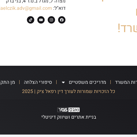
מצדה 7, מגדל ב.ס.ר 4, בני ברק
דוא"ל:
faelczik.adv@gmail.com
רד!
ות המשרד
מדריכים משפטיים
סיפורי הצלחה
מן התק
כל הזכויות שמורות לעורך דין רפאל ציק | 2025
בניית אתרים ושיווק דיגיטלי