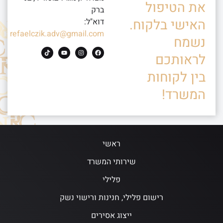
את הטיפול
ברק
האישי בלקוח.
דוא"ל:
refaelczik.adv@gmail.com
נשמח
לראותכם
בין לקוחות
המשרד!
ראשי
שירותי המשרד
פלילי
רישום פלילי, חנינות ורישוי נשק
ייצוג אסירים