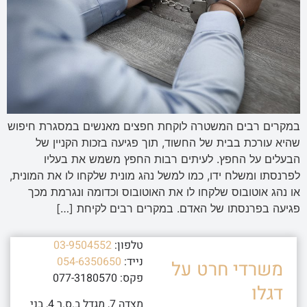
במקרים רבים המשטרה לוקחת חפצים מאנשים במסגרת חיפוש
שהיא עורכת בבית של החשוד, תוך פגיעה בזכות הקניין של
הבעלים על החפץ. לעיתים רבות החפץ משמש את בעליו
לפרנסתו ומשלח ידו, כמו למשל נהג מונית שלקחו לו את המונית,
או נהג אוטובוס שלקחו לו את האוטובוס וכדומה ונגרמת מכך
פגיעה בפרנסתו של האדם. במקרים רבים לקיחת […]
טלפון:
03-9504552
נייד:
054-6350650
משרדי חרט על
פקס: 077-3180570
דגלו
מצדה 7, מגדל ב.ס.ר 4, בני