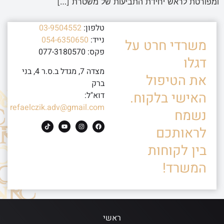
ומפורטת לראש יחידת התביעות של משטרת […]
טלפון:
03-9504552
נייד:
054-6350650
משרדי חרט על
פקס: 077-3180570
דגלו
מצדה 7, מגדל ב.ס.ר 4, בני
את הטיפול
ברק
האישי בלקוח.
דוא"ל:
refaelczik.adv@gmail.com
נשמח
לראותכם
בין לקוחות
המשרד!
ראשי