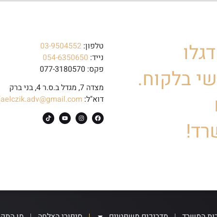
גלו
טלפון:
03-9504552
נייד:
054-6350650
פקס: 077-3180570
י בלקוח.
מצדה 7, מגדל ב.ס.ר 4, בני ברק
דוא"ל:
faelczik.adv@gmail.com
רד!
ות המשרד
מדריכים משפטיים
סיפורי הצלחה
מן התק