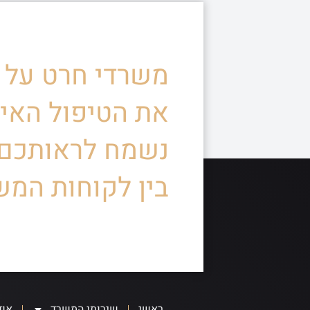
משרדי חרט על ד
את הטיפול האיש
נשמח לראותכם
בין לקוחות המש
ראשי
שירותי המשרד
אוד