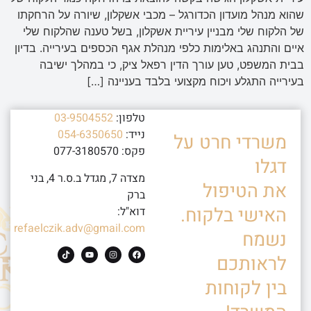
שהוא מנהל מועדון הכדורגל – מכבי אשקלון, שיורה על הרחקתו
של הלקוח שלי מבניין עיריית אשקלון, בשל טענה שהלקוח שלי
איים והתנהג באלימות כלפי מנהלת אגף הכספים בעירייה. בדיון
בבית המשפט, טען עורך הדין רפאל ציק, כי במהלך ישיבה
בעירייה התגלע ויכוח מקצועי בלבד בעניינה […]
טלפון:
03-9504552
נייד:
054-6350650
משרדי חרט על
פקס: 077-3180570
דגלו
מצדה 7, מגדל ב.ס.ר 4, בני
את הטיפול
ברק
האישי בלקוח.
דוא"ל:
refaelczik.adv@gmail.com
נשמח
לראותכם
בין לקוחות