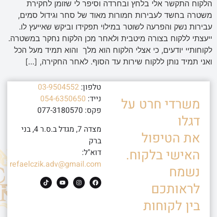
הלקוח התקשר אלי בלחץ ובחרדה וסיפר לי שזומן לחקירת
משטרה בחשד לעבירות חמורות מאוד של סחר וגידול סמים,
עבירות נשק והפרעה לשוטר במילוי תפקידו וביקש שאייעץ לו.
ייעצתי ללקוח בצורה מיטבית ולאחר מכן הלקוח נחקר במשטרה.
לקוחותיי יודעים, כי אצלי הלקוח הוא מלך והוא תמיד מעל הכל
ואני תמיד נותן ללקוח שירות עד הסוף. לאחר החקירה, […]
טלפון:
03-9504552
נייד:
054-6350650
משרדי חרט על
פקס: 077-3180570
דגלו
מצדה 7, מגדל ב.ס.ר 4, בני
את הטיפול
ברק
האישי בלקוח.
דוא"ל:
refaelczik.adv@gmail.com
נשמח
לראותכם
בין לקוחות