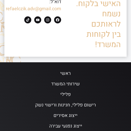
האישי בלקוח.
דוא"ל:
refaelczik.adv@gmail.com
נשמח
לראותכם
בין לקוחות
המשרד!
ראשי
שירותי המשרד
פלילי
רישום פלילי, חנינות ורישוי נשק
ייצוג אסירים
ייצוג נפגעי עבירה