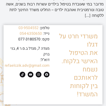
מדובר במי שעובדת בטיפול בילדים עשרות רבות בשנים, אשה
טובה ונורמטיבית ואוהבת ילדים – החליט משרד החינוך לתת
ללקוחה […]
טלפון:
03-9504552
נייד:
054-6350650
משרדי חרט על
פקס: 077-3180570
דגלו
מצדה 7, מגדל ב.ס.ר 4, בני
את הטיפול
ברק
האישי בלקוח.
דוא"ל:
refaelczik.adv@gmail.com
נשמח
לראותכם
בין לקוחות
המשרד!