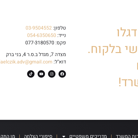
גלו
טלפון:
03-9504552
נייד:
054-6350650
פקס: 077-3180570
י בלקוח.
מצדה 7, מגדל ב.ס.ר 4, בני ברק
דוא"ל:
faelczik.adv@gmail.com
רד!
ות המשרד
מדריכים משפטיים
סיפורי הצלחה
מן התק