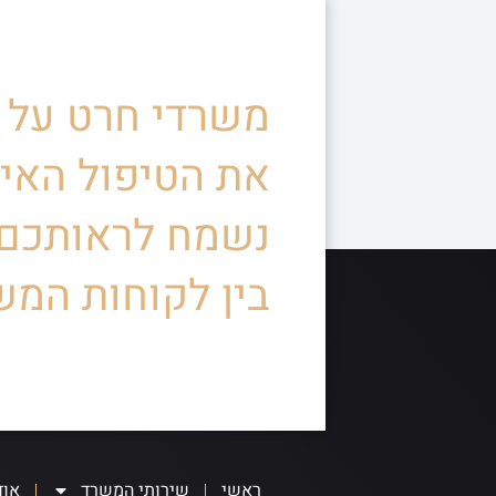
משרדי חרט על ד
את הטיפול האיש
נשמח לראותכם
בין לקוחות המש
ראשי
שירותי המשרד
אוד