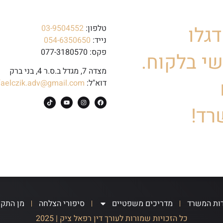
גלו
טלפון:
03-9504552
נייד:
054-6350650
פקס: 077-3180570
י בלקוח.
מצדה 7, מגדל ב.ס.ר 4, בני ברק
דוא"ל:
faelczik.adv@gmail.com
רד!
ות המשרד
מדריכים משפטיים
סיפורי הצלחה
מן התק
כל הזכויות שמורות לעורך דין רפאל ציק | 2025