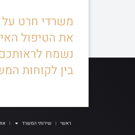
משרדי חרט על ד
את הטיפול האיש
נשמח לראותכם
בין לקוחות המש
ראשי
שירותי המשרד
אוד