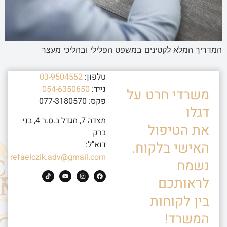
המדריך המלא לקטינים במשפט הפלילי ובהליכי מעצר
טלפון:
03-9504552
נייד:
054-6350650
משרדי חרט על
פקס: 077-3180570
דגלו
מצדה 7, מגדל ב.ס.ר 4, בני
את הטיפול
ברק
האישי בלקוח.
דוא"ל:
refaelczik.adv@gmail.com
נשמח
לראותכם
בין לקוחות
המשרד!