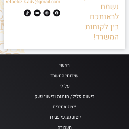
refaelczik.adv@gmail.com
נשמח
לראותכם
בין לקוחות
המשרד!
ראשי
שירותי המשרד
פלילי
רישום פלילי, חנינות ורישוי נשק
ייצוג אסירים
ייצוג נפגעי עבירה
תעבורה