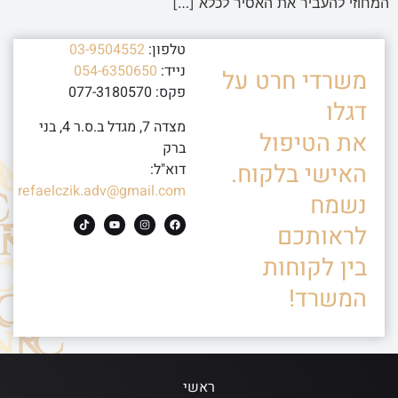
המחוזי להעביר את האסיר לכלא […]
טלפון:
03-9504552
נייד:
054-6350650
משרדי חרט על
פקס: 077-3180570
דגלו
מצדה 7, מגדל ב.ס.ר 4, בני
את הטיפול
ברק
האישי בלקוח.
דוא"ל:
refaelczik.adv@gmail.com
נשמח
לראותכם
בין לקוחות
המשרד!
ראשי