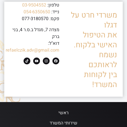
טלפון:
03-9504552
נייד:
054-6350650
משרדי חרט על
פקס: 077-3180570
דגלו
מצדה 7, מגדל ב.ס.ר 4, בני
את הטיפול
ברק
האישי בלקוח.
דוא"ל:
refaelczik.adv@gmail.com
נשמח
לראותכם
בין לקוחות
המשרד!
ראשי
שירותי המשרד