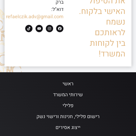
את הטיפול
ברק
האישי בלקוח.
דוא"ל:
refaelczik.adv@gmail.com
נשמח
לראותכם
בין לקוחות
המשרד!
ראשי
שירותי המשרד
פלילי
רישום פלילי, חנינות ורישוי נשק
ייצוג אסירים