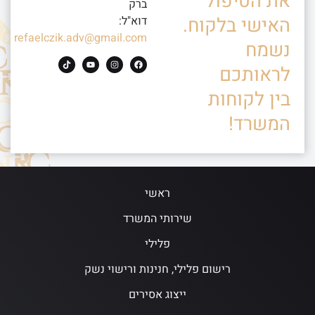
את הטיפול
ברק
האישי בלקוח.
דוא"ל:
refaelczik.adv@gmail.com
נשמח
לראותכם
בין לקוחות
המשרד!
ראשי
שירותי המשרד
פלילי
רישום פלילי, חנינות ורישוי נשק
ייצוג אסירים