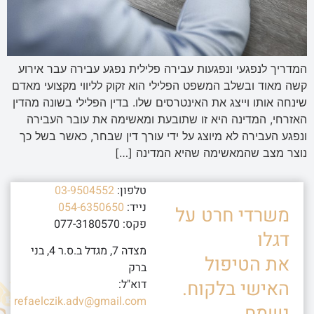
המדריך לנפגעי ונפגעות עבירה פלילית נפגע עבירה עבר אירוע
קשה מאוד ובשלב המשפט הפלילי הוא זקוק לליווי מקצועי מאדם
שינחה אותו וייצג את האינטרסים שלו. בדין הפלילי בשונה מהדין
האזרחי, המדינה היא זו שתובעת ומאשימה את עובר העבירה
ונפגע העבירה לא מיוצג על ידי עורך דין שבחר, כאשר בשל כך
נוצר מצב שהמאשימה שהיא המדינה […]
טלפון:
03-9504552
נייד:
054-6350650
משרדי חרט על
פקס: 077-3180570
דגלו
מצדה 7, מגדל ב.ס.ר 4, בני
את הטיפול
ברק
האישי בלקוח.
דוא"ל:
refaelczik.adv@gmail.com
נשמח