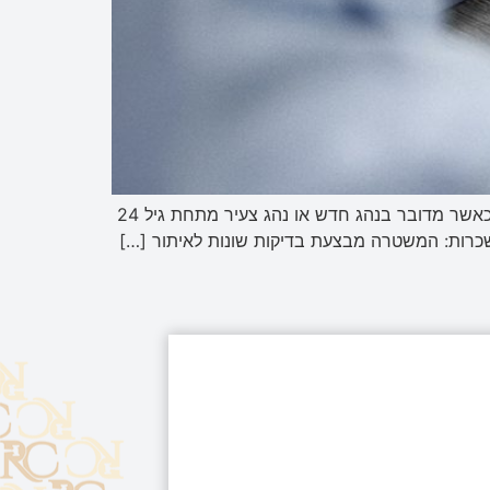
החוק קובע, כי אחד מאלה ייחשב כשיכור: הכמות המותרת של אלכוהול: הכמות המותרת לנהג רגיל היא 290 מיקרוגרם. כאשר מדובר בנהג חדש או נהג צעיר מתחת גיל 24