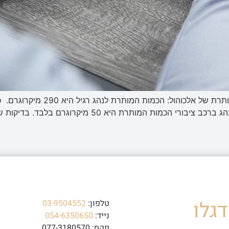
גלו
טלפון:
03-9504552
נייד:
054-6350650
פקס: 077-3180570