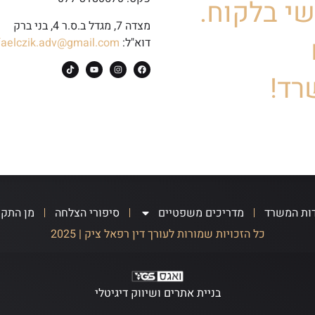
י בלקוח.
מצדה 7, מגדל ב.ס.ר 4, בני ברק
דוא"ל:
faelczik.adv@gmail.com
רד!
ות המשרד
מדריכים משפטיים
סיפורי הצלחה
מן התק
כל הזכויות שמורות לעורך דין רפאל ציק | 2025
בניית אתרים ושיווק דיגיטלי