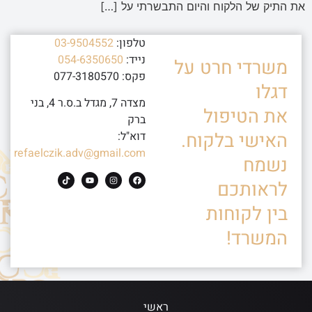
את התיק של הלקוח והיום התבשרתי על […]
טלפון:
03-9504552
נייד:
054-6350650
משרדי חרט על
פקס: 077-3180570
דגלו
מצדה 7, מגדל ב.ס.ר 4, בני
את הטיפול
ברק
האישי בלקוח.
דוא"ל:
refaelczik.adv@gmail.com
נשמח
לראותכם
בין לקוחות
המשרד!
ראשי