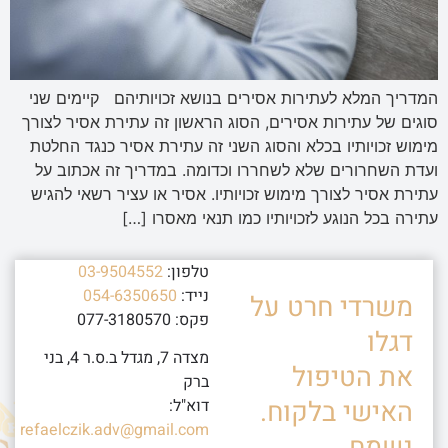
המדריך המלא לעתירות אסירים בנושא זכויותיהם קיימים שני
סוגים של עתירות אסירים, הסוג הראשון זה עתירת אסיר לצורך
מימוש זכויותיו בכלא והסוג השני זה עתירת אסיר כנגד החלטת
ועדת השחרורים שלא לשחררו וכדומה. במדריך זה אכתוב על
עתירת אסיר לצורך מימוש זכויותיו. אסיר או עציר רשאי להגיש
עתירה בכל הנוגע לזכויותיו כמו תנאי מאסרו […]
טלפון:
03-9504552
נייד:
054-6350650
משרדי חרט על
פקס: 077-3180570
דגלו
מצדה 7, מגדל ב.ס.ר 4, בני
את הטיפול
ברק
האישי בלקוח.
דוא"ל:
refaelczik.adv@gmail.com
נשמח