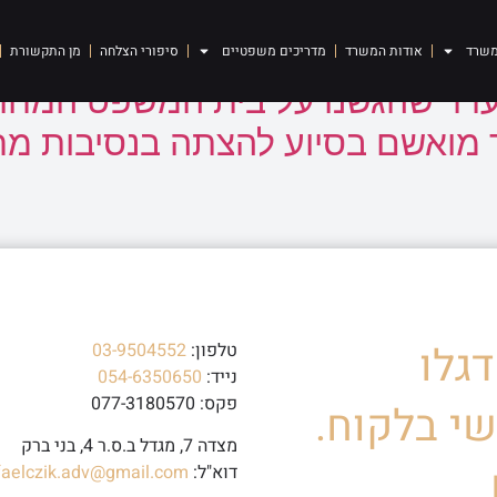
משרד
אודות המשרד
מדריכים משפטיים
סיפורי הצלחה
מן התקשורת
רר שהגשנו על בית המשפט המחוזי 
 מואשם בסיוע להצתה בנסיבות מח
גלו
טלפון:
03-9504552
נייד:
054-6350650
פקס: 077-3180570
י בלקוח.
מצדה 7, מגדל ב.ס.ר 4, בני ברק
דוא"ל:
faelczik.adv@gmail.com