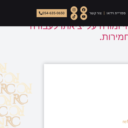
ספריית וידאו
צור קשר
054-635-0650
ומורה על יציאתו לעבודה
מירות.
re