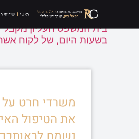
תגית:
סיוע להצתה
ראשי
שירותי ה
בית המשפט העליון מקבל ע
בשעות היום, של לקוח אשר
משרדי חרט על ד
את הטיפול האיש
נשמח לראותכם