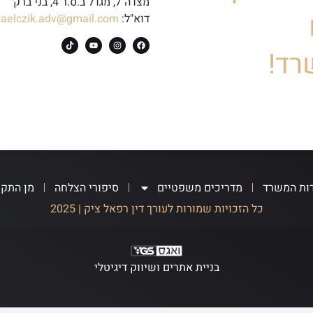
מצדה 7, מגדל ב.ס.ר 4, בני ברק
דוא"ל:
faelczik.adv@gmail.com
רד!
ות המשרד
מדריכים משפטיים
סיפורי הצלחה
מן התק
כל הזכויות שמורות לעורך דין רפאל ציק | 2025
בניית אתרים ושיווק דיגיטלי