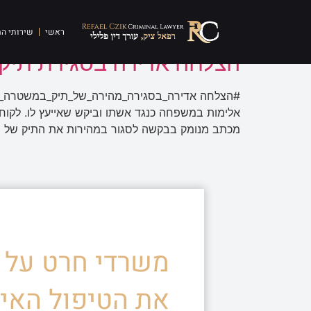
תגית:
עבירות אלימו
ראשי
שירותי ה
הצלחה אדירה בסגירת תיק
#הצלחה אדירה_בסגירה_מהירה_של_תיק_במשטרה_לל
אלימות במשפחה כנגד אשתו וביקש שאייעץ לו. לקוחות
מכתב מנומק בבקשה לסגור במהירות את התיק של ה
משרדי חרט על ד
את הטיפול האיש