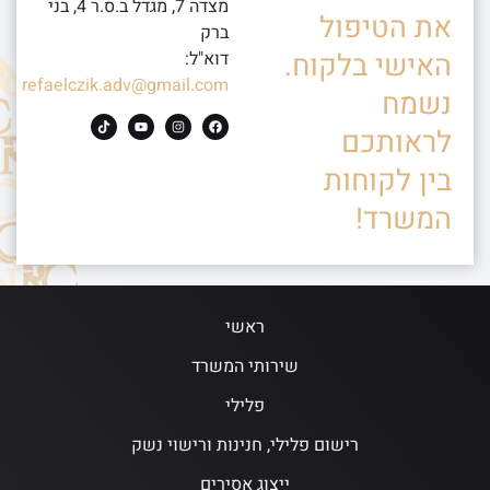
מצדה 7, מגדל ב.ס.ר 4, בני
את הטיפול
ברק
האישי בלקוח.
דוא"ל:
refaelczik.adv@gmail.com
נשמח
לראותכם
בין לקוחות
המשרד!
ראשי
שירותי המשרד
פלילי
רישום פלילי, חנינות ורישוי נשק
ייצוג אסירים