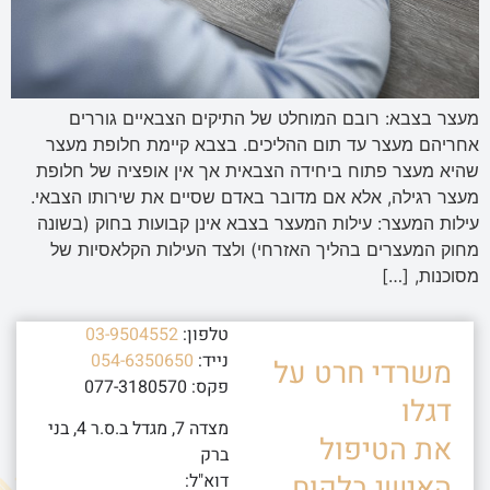
מעצר בצבא: רובם המוחלט של התיקים הצבאיים גוררים
אחריהם מעצר עד תום ההליכים. בצבא קיימת חלופת מעצר
שהיא מעצר פתוח ביחידה הצבאית אך אין אופציה של חלופת
מעצר רגילה, אלא אם מדובר באדם שסיים את שירותו הצבאי.
עילות המעצר: עילות המעצר בצבא אינן קבועות בחוק (בשונה
מחוק המעצרים בהליך האזרחי) ולצד העילות הקלאסיות של
מסוכנות, […]
טלפון:
03-9504552
נייד:
054-6350650
משרדי חרט על
פקס: 077-3180570
דגלו
מצדה 7, מגדל ב.ס.ר 4, בני
את הטיפול
ברק
האישי בלקוח.
דוא"ל: