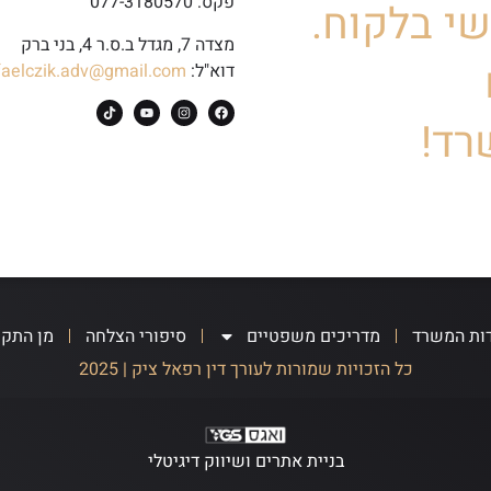
פקס: 077-3180570
י בלקוח.
מצדה 7, מגדל ב.ס.ר 4, בני ברק
דוא"ל:
faelczik.adv@gmail.com
רד!
ות המשרד
מדריכים משפטיים
סיפורי הצלחה
מן התק
כל הזכויות שמורות לעורך דין רפאל ציק | 2025
בניית אתרים ושיווק דיגיטלי