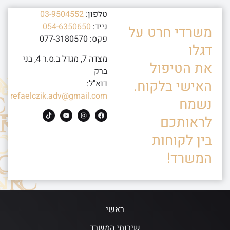
טלפון:
03-9504552
נייד:
054-6350650
משרדי חרט על
פקס: 077-3180570
דגלו
מצדה 7, מגדל ב.ס.ר 4, בני
את הטיפול
ברק
האישי בלקוח.
דוא"ל:
refaelczik.adv@gmail.com
נשמח
לראותכם
בין לקוחות
המשרד!
ראשי
שירותי המשרד