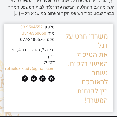
כך, הורה בית המשפט על שחרורו למעצר בית. המשטרה לא
השלימה עם ההחלטה והגישה ערר עליה לבית המשפט המחוזי
בבאר שבע. כבוד השופט היקר והאהוב בני שגיא ז"ל – […]
טלפון:
03-9504552
נייד:
054-6350650
משרדי חרט על
פקס: 077-3180570
דגלו
מצדה 7, מגדל ב.ס.ר 4, בני
את הטיפול
ברק
האישי בלקוח.
דוא"ל:
refaelczik.adv@gmail.com
נשמח
לראותכם
בין לקוחות
המשרד!