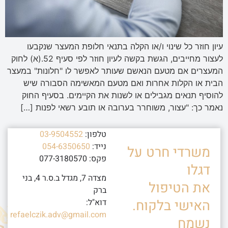
עיון חוזר כל שינוי ו/או הקלה בתנאי חלופת המעצר שנקבעו
לעצור מחייבים, הגשת בקשה לעיון חוזר לפי סעיף 52.(א) לחוק
המעצרים אם מטעם הנאשם שעותר לאפשר לו "חלונות" במעצר
הבית או הקלות אחרות ואם מטעם המאשימה הסבורה שיש
להוסיף תנאים מגבילים או לשנות את הקיימים. בסעיף החוק
נאמר כך: "עצור, משוחרר בערובה או תובע רשאי לפנות […]
טלפון:
03-9504552
נייד:
054-6350650
משרדי חרט על
פקס: 077-3180570
דגלו
מצדה 7, מגדל ב.ס.ר 4, בני
את הטיפול
ברק
האישי בלקוח.
דוא"ל:
refaelczik.adv@gmail.com
נשמח