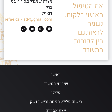
מצדה 7, מגדל ב.ס.ר 4, בני
את הטיפול
ברק
האישי בלקוח.
דוא"ל:
refaelczik.adv@gmail.com
נשמח
לראותכם
בין לקוחות
המשרד!
ראשי
שירותי המשרד
פלילי
רישום פלילי, חנינות ורישוי נשק
ייצוג אסירים