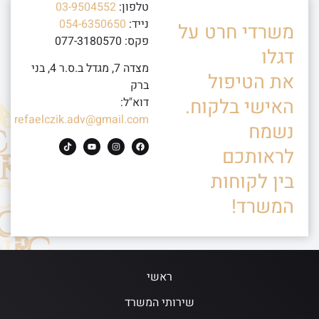
טלפון:
03-9504552
נייד:
054-6350650
משרדי חרט על
פקס: 077-3180570
דגלו
מצדה 7, מגדל ב.ס.ר 4, בני
את הטיפול
ברק
האישי בלקוח.
דוא"ל:
refaelczik.adv@gmail.com
נשמח
לראותכם
בין לקוחות
המשרד!
ראשי
שירותי המשרד