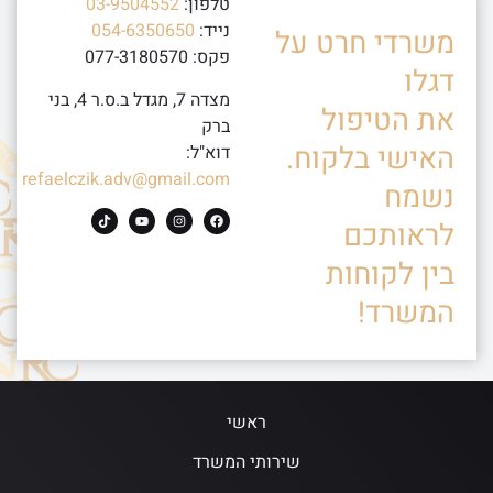
טלפון:
03-9504552
נייד:
054-6350650
משרדי חרט על
פקס: 077-3180570
דגלו
מצדה 7, מגדל ב.ס.ר 4, בני
את הטיפול
ברק
האישי בלקוח.
דוא"ל:
refaelczik.adv@gmail.com
נשמח
לראותכם
בין לקוחות
המשרד!
ראשי
שירותי המשרד