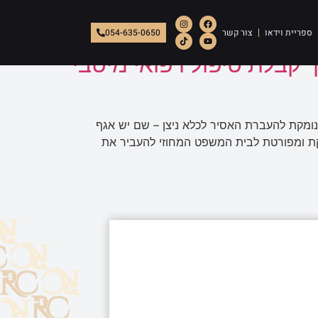
ספריית וידאו
צור קשר
054-635-0650
קבלת טיפול רפואי מיטבי
נומקת להעברת האסיר לכלא ניצן – שם יש אגף
קת ומפורטת לבית המשפט המחוזי להעביר את