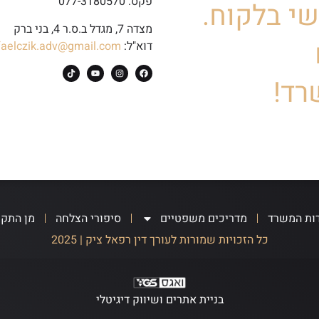
פקס: 077-3180570
י בלקוח.
מצדה 7, מגדל ב.ס.ר 4, בני ברק
דוא"ל:
faelczik.adv@gmail.com
רד!
ות המשרד
מדריכים משפטיים
סיפורי הצלחה
מן התק
כל הזכויות שמורות לעורך דין רפאל ציק | 2025
בניית אתרים ושיווק דיגיטלי