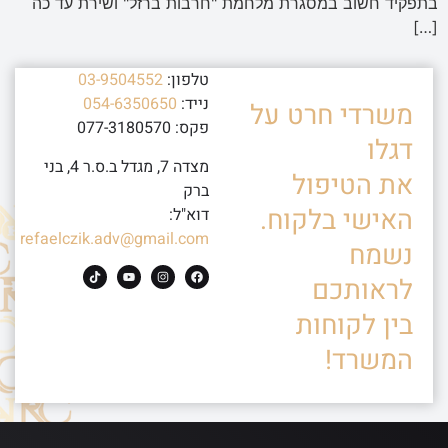
בתפקיד חשוב במסגרת מלחמת "חרבות ברזל" ושירת עד כה
[…]
טלפון:
03-9504552
נייד:
054-6350650
משרדי חרט על
פקס: 077-3180570
דגלו
מצדה 7, מגדל ב.ס.ר 4, בני
את הטיפול
ברק
האישי בלקוח.
דוא"ל:
refaelczik.adv@gmail.com
נשמח
לראותכם
בין לקוחות
המשרד!