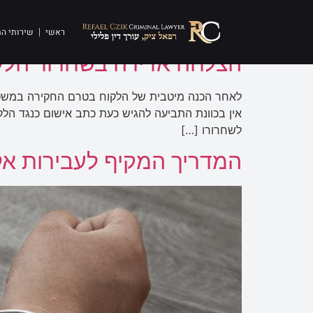
תגית:
פציעה בנסיבות
ראשי
שירותי ה
הצלחה אדירה בשחרור הלקו
לאחר הכנה מיטבית של הלקוח בטרם החקירה במשטר
אין בכוונת התביעה להגיש כעת כתב אישום כנגד הל
לשחרורו […]
המדריך המקיף לעבירות אלי