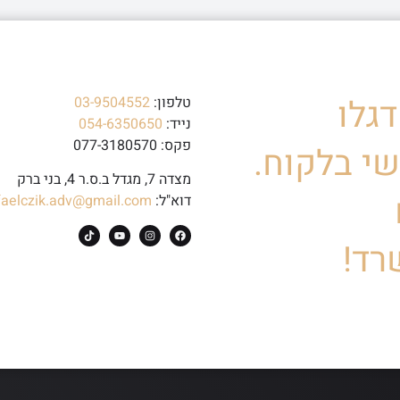
גלו
טלפון:
03-9504552
נייד:
054-6350650
פקס: 077-3180570
י בלקוח.
מצדה 7, מגדל ב.ס.ר 4, בני ברק
דוא"ל:
faelczik.adv@gmail.com
רד!