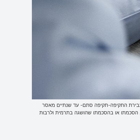
נשין מונה את עבירות האלימות. להלן יפורטו עבירות האלימות ועונשן המקסימלי בחוק. עבירות התקיפה ס' 379-עבירת התקיפה-תקיפה סתם- עד שנתיים מאסר
לא הסכמתו או בהסכמתו שהושגה בתרמית ולרבות