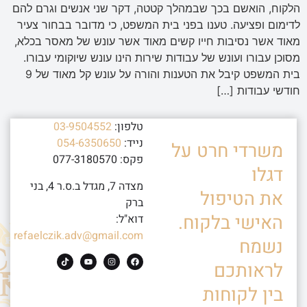
הלקוח, הואשם בכך שבמהלך קטטה, דקר שני אנשים וגרם להם
לדימום ופציעה. טענו בפני בית המשפט, כי מדובר בבחור צעיר
מאוד אשר נסיבות חייו קשים מאוד אשר עונש של מאסר בכלא,
מסוכן עבורו ועונש של עבודות שירות הינו עונש שיוקומי עבורו.
בית המשפט קיבל את הטענות והורה על עונש קל מאוד של 9
חודשי עבודות […]
טלפון:
03-9504552
נייד:
054-6350650
משרדי חרט על
פקס: 077-3180570
דגלו
מצדה 7, מגדל ב.ס.ר 4, בני
את הטיפול
ברק
האישי בלקוח.
דוא"ל:
refaelczik.adv@gmail.com
נשמח
לראותכם
בין לקוחות