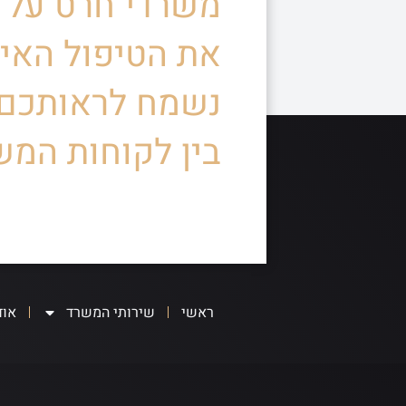
משרדי חרט על ד
את הטיפול האיש
נשמח לראותכם
בין לקוחות המש
ראשי
שירותי המשרד
אוד