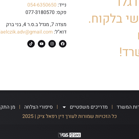
גלו
נייד:
054-6350650
פקס: 077-3180570
י בלקוח.
מצדה 7, מגדל ב.ס.ר 4, בני ברק
דוא"ל:
faelczik.adv@gmail.com
רד!
ות המשרד
מדריכים משפטיים
סיפורי הצלחה
מן התק
כל הזכויות שמורות לעורך דין רפאל ציק | 2025