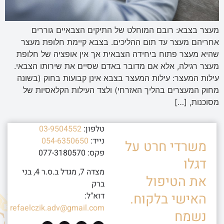
מעצר בצבא: רובם המוחלט של התיקים הצבאיים גוררים
אחריהם מעצר עד תום ההליכים. בצבא קיימת חלופת מעצר
שהיא מעצר פתוח ביחידה הצבאית אך אין אופציה של חלופת
מעצר רגילה, אלא אם מדובר באדם שסיים את שירותו הצבאי.
עילות המעצר: עילות המעצר בצבא אינן קבועות בחוק (בשונה
מחוק המעצרים בהליך האזרחי) ולצד העילות הקלאסיות של
מסוכנות, […]
טלפון:
03-9504552
נייד:
054-6350650
משרדי חרט על
פקס: 077-3180570
דגלו
מצדה 7, מגדל ב.ס.ר 4, בני
את הטיפול
ברק
האישי בלקוח.
דוא"ל:
refaelczik.adv@gmail.com
נשמח