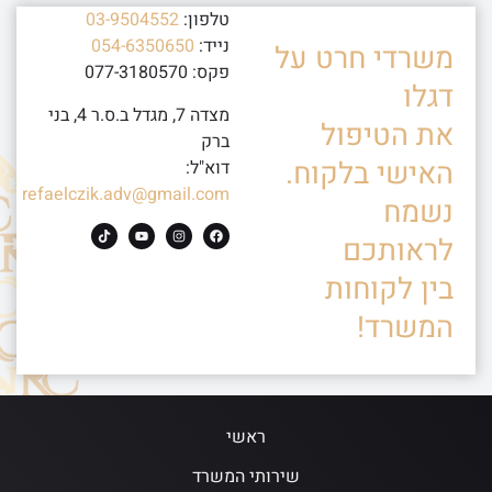
טלפון:
03-9504552
נייד:
054-6350650
משרדי חרט על
פקס: 077-3180570
דגלו
מצדה 7, מגדל ב.ס.ר 4, בני
את הטיפול
ברק
האישי בלקוח.
דוא"ל:
refaelczik.adv@gmail.com
נשמח
לראותכם
בין לקוחות
המשרד!
ראשי
שירותי המשרד