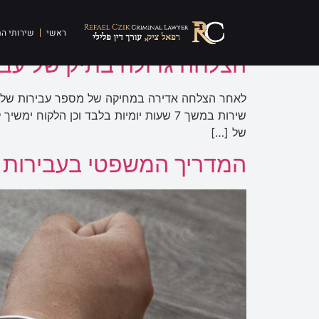
תגית:
קבלת דבר במר
ראשי
שירותי ה
הצלחה גדולה בתיק של עביר
לאחר הצלחה אדירה במחיקה של מספר עבירות של הדח
שירות במשך 7 שעות יומיות בלבד וכן הל
של […]
המדריך המשפטי בעבירות 