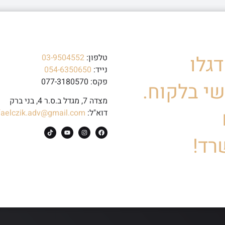
גלו
טלפון:
03-9504552
נייד:
054-6350650
פקס: 077-3180570
י בלקוח.
מצדה 7, מגדל ב.ס.ר 4, בני ברק
דוא"ל:
faelczik.adv@gmail.com
רד!